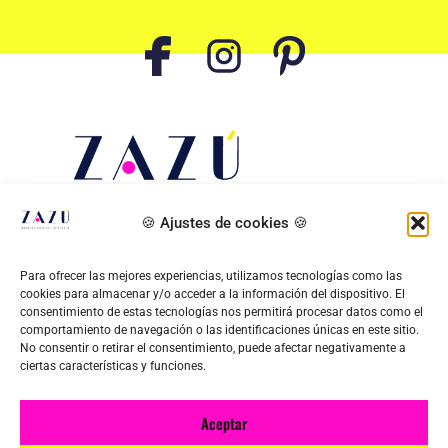
🍪 Ajustes de cookies 🍪
Aviso legal
–
Política de privacidad
–
Política de
Para ofrecer las mejores experiencias, utilizamos tecnologías como las
cookies
–
Accesibilidad
–
Mapa del sitio
cookies para almacenar y/o acceder a la información del dispositivo. El
consentimiento de estas tecnologías nos permitirá procesar datos como el
comportamiento de navegación o las identificaciones únicas en este sitio.
CONTACTA CONMIGO
No consentir o retirar el consentimiento, puede afectar negativamente a
ciertas características y funciones.
hola@eventoszazu.com
Tel: 654 895 177
Aceptar