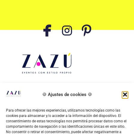
Aviso legal
–
Política de privacidad
–
Política de
🍪 Ajustes de cookies 🍪
cookies
–
Accesibilidad
–
Mapa del sitio
Para ofrecer las mejores experiencias, utilizamos tecnologías como las
CONTACTA CONMIGO
cookies para almacenar y/o acceder a la información del dispositivo. El
consentimiento de estas tecnologías nos permitirá procesar datos como el
comportamiento de navegación o las identificaciones únicas en este sitio.
hola@eventoszazu.com
No consentir o retirar el consentimiento, puede afectar negativamente a