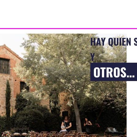
HAY QUIEN 
Y
OTROS… 