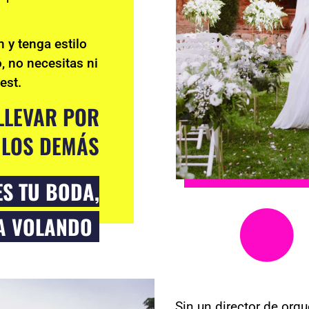
 y tenga estilo
, no necesitas ni
est.
LLEVAR POR
 LOS DEMÁS
ES TU BODA,
SA VOLANDO
Sin un director de orq