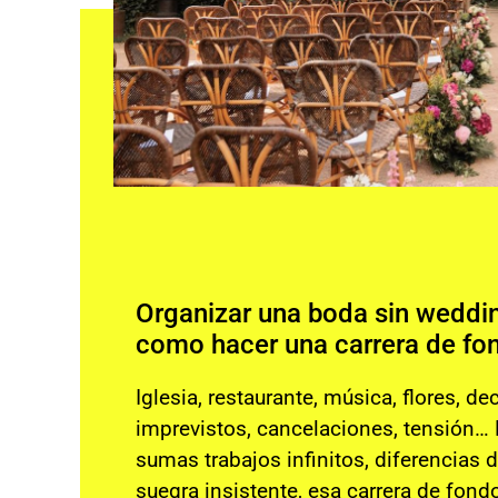
Organizar una boda sin weddin
como hacer una carrera de fo
Iglesia, restaurante, música, flores, dec
imprevistos, cancelaciones, tensión… P
sumas trabajos infinitos, diferencias 
suegra insistente, esa carrera de fond