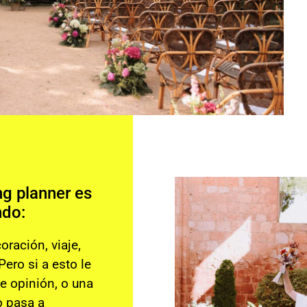
g planner es
ndo:
oración, viaje,
ero si a esto le
de opinión, o una
o pasa a